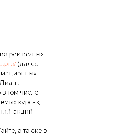
ние рекламных
o.pro/
(далее-
ормационных
 Дианы
в том числе,
емых курсах,
ний, акций
айте, а также в