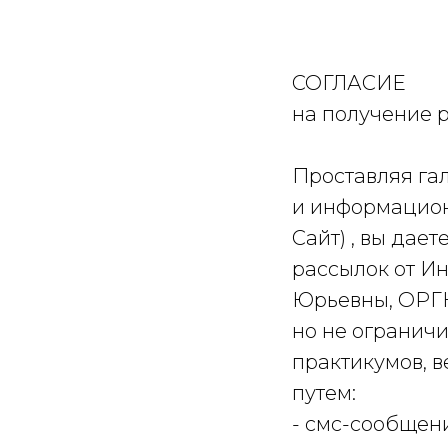
СОГЛАСИЕ
на получение 
Проставляя гал
и информацион
Сайт) , вы дае
рассылок от И
Юрьевны, ОРГН
но не огранич
практикумов, 
путем:
- смс-сообщени