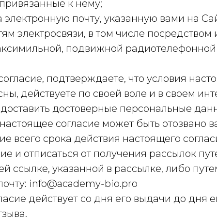
привязанные к нему;
 электронную почту, указанную вами на Сай
етям электросвязи, в том числе посредством
аксимильной, подвижной радиотелефонной 
огласие, подтверждаете, что условия наст
сны, действуете по своей воле и в своем инт
едоставить достоверные персональные дан
 настоящее согласие может быть отозвано 
ие всего срока действия настоящего соглас
сие и отписаться от получения рассылок пу
й ссылке, указанной в рассылке, либо пут
 почту: info@academy-bio.pro
асие действует со дня его выдачи до дня е
тзыва.