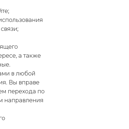
те;
 использования
связи;
оящего
ересе, а также
ные.
вами в любой
ия. Вы вправе
тем перехода по
ем направления
го