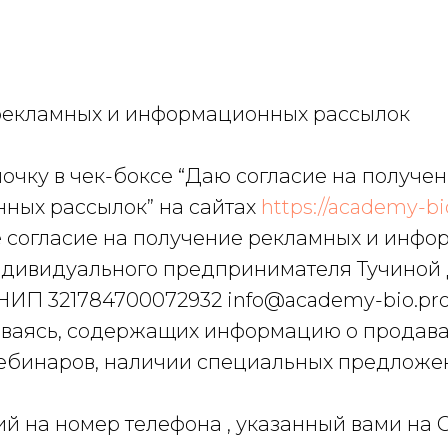
рекламных и информационных рассылок
очку в чек-боксе “Даю согласие на получе
ных рассылок” на сайтах
https://academy-bi
те согласие на получение рекламных и инф
ндивидуального предпринимателя Тучиной
ИП 321784700072932 info@academy-bio.pro 
иваясь, содержащих информацию о продава
вебинаров, наличии специальных предложе
й на номер телефона , указанный вами на С