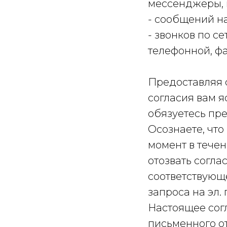
мессенджеры, 
- сообщений на
- звонков по с
телефонной, ф
Предоставляя с
согласия вам я
обязуетесь пр
Осознаете, что
момент в течен
отозвать согла
соответствующе
запроса на эл.
Настоящее согл
письменного о